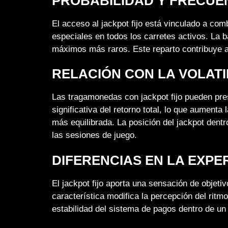
PROBABILIDAD Y FRECUEN
El acceso al jackpot fijo está vinculado a co
especiales en todos los carretes activos. La 
máximos más raros. Este reparto contribuye a 
RELACIÓN CON LA VOLATI
Las tragamonedas con jackpot fijo pueden pres
significativa del retorno total, lo que aumenta
más equilibrada. La posición del jackpot dentr
las sesiones de juego.
DIFERENCIAS EN LA EXPE
El jackpot fijo aporta una sensación de objet
característica modifica la percepción del ritm
estabilidad del sistema de pagos dentro de u