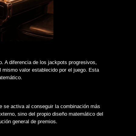
 A diferencia de los jackpots progresivos,
l mismo valor establecido por el juego. Esta
atemático.
te se activa al conseguir la combinación más
xterno, sino del propio diseño matemático del
bución general de premios.